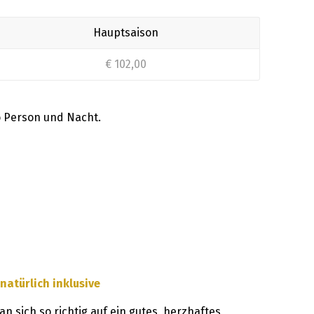
Hauptsaison
€ 102,00
o Person und Nacht.
natürlich inklusive
n sich so richtig auf ein gutes, herzhaftes